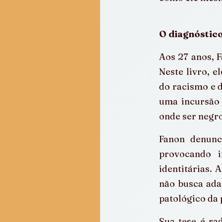
O diagnóstico
Aos 27 anos, F
Neste livro, e
do racismo e d
uma incursão 
onde ser negro
Fanon denunci
provocando i
identitárias. 
não busca ada
patológico da 
Sua tese é ra