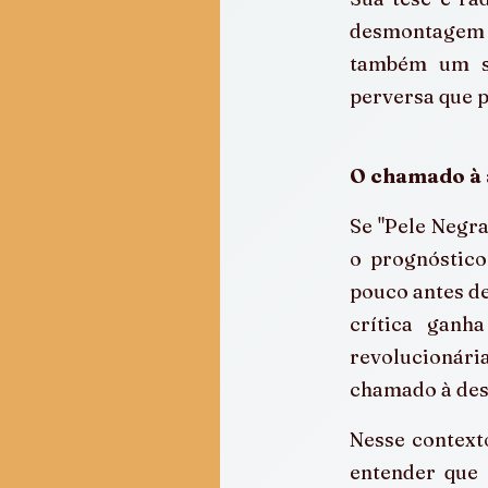
desmontagem 
também um si
perversa que p
O chamado à a
Se "Pele Negra
o prognóstico
pouco antes de
crítica ganh
revolucionári
chamado à desa
Nesse contexto
entender que 