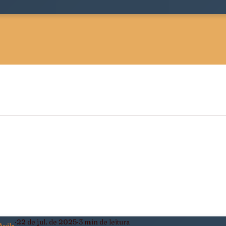
 Sociológica
Justiça, Estado e Sociedade
ldade
Pensamento Negro e Decolonial
eiro
Política, Afeto e Subjetividade
22 de jul. de 2025
3 min de leitura