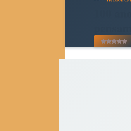
Helbson de 
Pedagogia Crítica e Socie
100 ano
pensam
Movimentos Sociais e Resi
Avaliado
Crítica do Tempo Present
Resenhas Críticas
Di