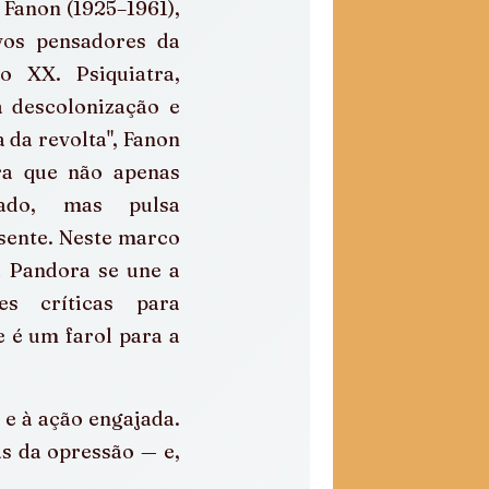
Fanon (1925–1961), 
os pensadores da 
o XX. Psiquiatra, 
a descolonização e 
da revolta", Fanon 
a que não apenas 
ado, mas pulsa 
ente. Neste marco 
a Pandora se une a 
es críticas para 
 é um farol para a 
 e à ação engajada. 
s da opressão — e, 