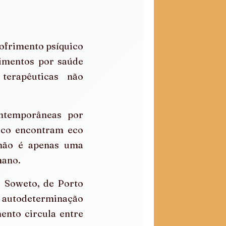
sofrimento psíquico 
vimentos por saúde 
terapêuticas não 
ntemporâneas por 
ico encontram eco 
não é apenas uma 
mano.
 Soweto, de Porto 
 autodeterminação 
nto circula entre 