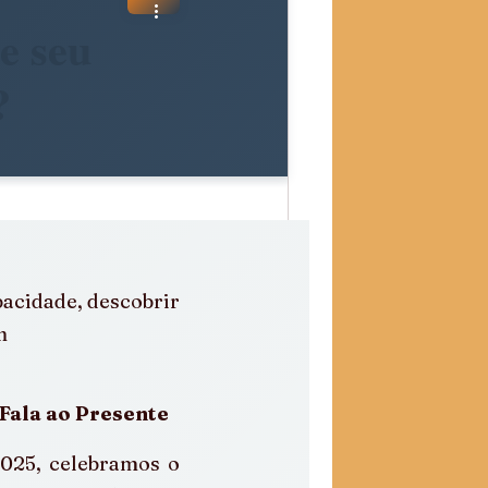
e seu
?
n
Fala ao Presente
025, celebramos o 