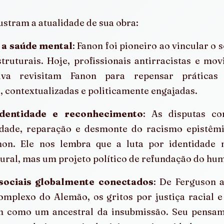
lustram a atualidade de sua obra:
 a saúde mental
: Fanon foi pioneiro ao vincular o 
truturais. Hoje, profissionais antirracistas e mo
iva revisitam Fanon para repensar práticas 
 contextualizadas e politicamente engajadas.
identidade e reconhecimento
: As disputas co
idade, reparação e desmonte do racismo epistêm
non. Ele nos lembra que a luta por identidade 
ural, mas um projeto político de refundação do hu
ociais globalmente conectados
: De Ferguson a
omplexo do Alemão, os gritos por justiça racial e
 como um ancestral da insubmissão. Seu pensame