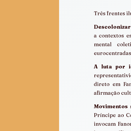
Três frentes i
Descolonizar
a contextos es
mental colet
eurocentradas,
A luta por 
representativ
direto em Fa
afirmação cult
Movimentos s
Príncipe ao C
invocam Fanon