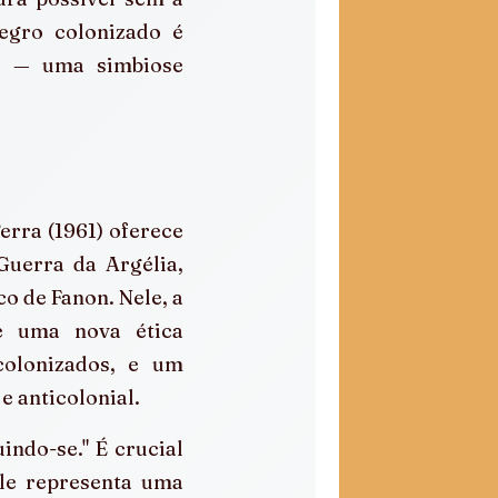
gro colonizado é 
 — uma simbiose 
rra (1961) oferece 
uerra da Argélia, 
o de Fanon. Nele, a 
e uma nova ética 
olonizados, e um 
e anticolonial.
ndo-se." É crucial 
le representa uma 