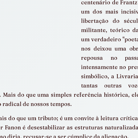
centenário de Frantz 
um dos mais incisiv
libertação do sécul
militante, teórico d
um verdadeiro "poeta 
nos deixou uma obr
repousa no pass
intensamente no pres
simbólico, a Livrari
tantas outras voz
Mais do que uma simples referência histórica, ele
 radical de nossos tempos.
ais do que um tributo; é um convite à leitura crítica
ar Fanon é desestabilizar as estruturas naturalizada
 diria, recusar-se a ser cúmplice da alienação.