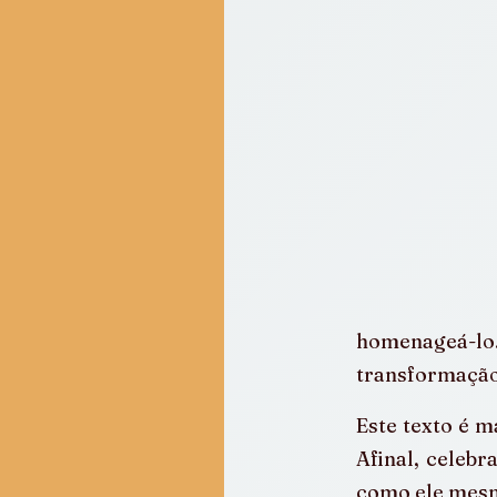
homenageá-lo. 
transformação
Este texto é m
Afinal, celebr
como ele mesmo