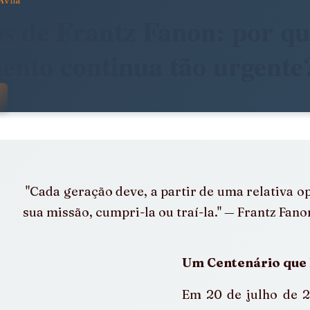
Avila
dade
Arte, Estética e Política
s de Frantz Fanon: por qu
ento continua tão urgente
stência
América Latina em Foco
 com NaN de 5 estrelas.
e
Notícias da Pandora
Calendário Editorial
 "Cada geração deve, a partir de uma relativa opacidade, descobrir 
álogos e Entrevistas
Infâncias e Educação Antirracista
sua missão, cumpri-la ou traí-la." — Frantz Fano
Um Centenário que 
Em 20 de julho de 2