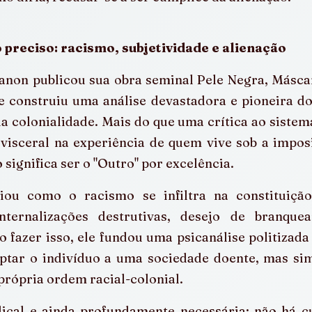
 preciso: racismo, subjetividade e alienação
anon publicou sua obra seminal Pele Negra, Máscar
le construiu uma análise devastadora e pioneira dos
a colonialidade. Mais do que uma crítica ao sistema 
visceral na experiência de quem vive sob a impo
 significa ser o "Outro" por excelência.
ou como o racismo se infiltra na constituição 
nternalizações destrutivas, desejo de branquea
Ao fazer isso, ele fundou uma psicanálise politizada 
ptar o indivíduo a uma sociedade doente, mas sim 
própria ordem racial-colonial.
dical e ainda profundamente necessária: não há cu