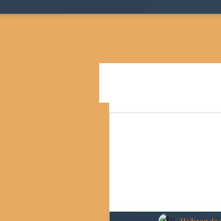
Todos as postagens
Teoria
Cidades, Espaço e Desigua
Pensamento Social Brasil