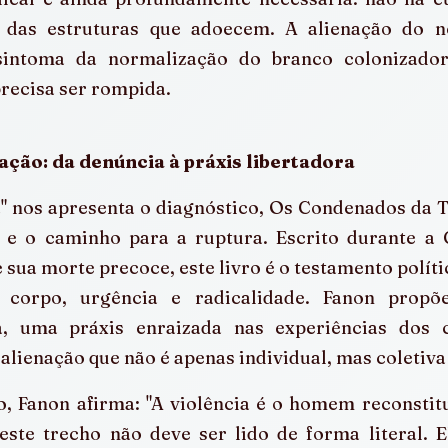
das estruturas que adoecem. A alienação do ne
ntoma da normalização do branco colonizador
recisa ser rompida.
ção: da denúncia à práxis libertadora
" nos apresenta o diagnóstico, Os Condenados da Te
 e o caminho para a ruptura. Escrito durante a G
 sua morte precoce, este livro é o testamento polític
a corpo, urgência e radicalidade. Fanon propõ
a, uma práxis enraizada nas experiências dos c
lienação que não é apenas individual, mas coletiva 
, Fanon afirma: "A violência é o homem reconstitui
este trecho não deve ser lido de forma literal. E