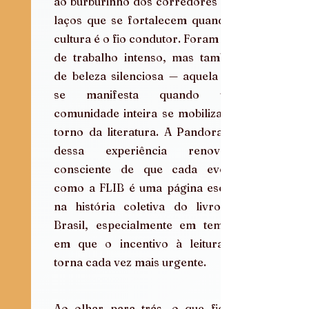
ao burburinho dos corredores e os 
laços que se fortalecem quando a 
cultura é o fio condutor. Foram dias 
de trabalho intenso, mas também 
de beleza silenciosa — aquela que 
se manifesta quando uma 
comunidade inteira se mobiliza em 
torno da literatura. A Pandora sai 
dessa experiência renovada, 
consciente de que cada evento 
como a FLIB é uma página escrita 
na história coletiva do livro no 
Brasil, especialmente em tempos 
em que o incentivo à leitura se 
torna cada vez mais urgente.
Ao olhar para trás, o que fica é 