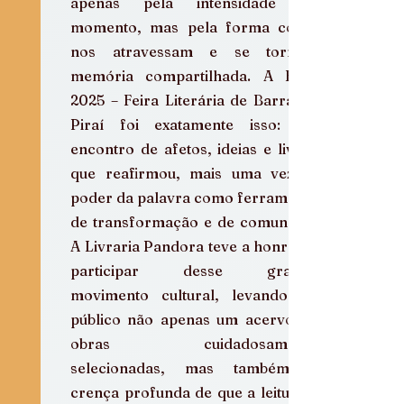
apenas pela intensidade do 
momento, mas pela forma como 
nos atravessam e se tornam 
memória compartilhada. A FLIB 
2025 – Feira Literária de Barra do 
Piraí foi exatamente isso: um 
encontro de afetos, ideias e livros 
que reafirmou, mais uma vez, o 
poder da palavra como ferramenta 
de transformação e de comunhão. 
A Livraria Pandora teve a honra de 
participar desse grande 
movimento cultural, levando ao 
público não apenas um acervo de 
obras cuidadosamente 
selecionadas, mas também a 
crença profunda de que a leitura é 