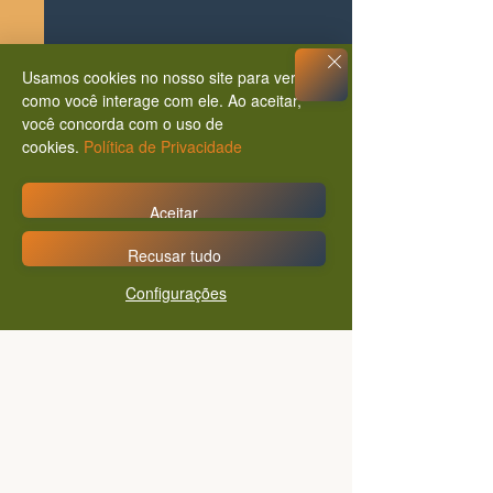
Usamos cookies no nosso site para ver
como você interage com ele. Ao aceitar,
você concorda com o uso de
cookies.
Política de Privacidade
Aceitar
Recusar tudo
Configurações
Posts Relacionados
Ver tudo