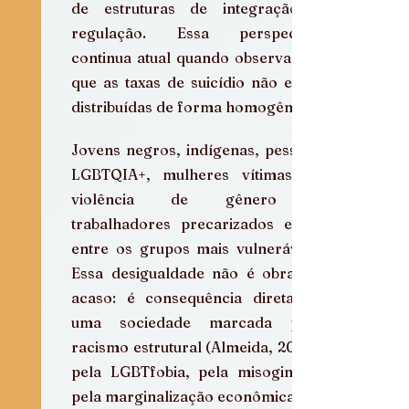
de estruturas de integração e 
regulação. Essa perspectiva 
continua atual quando observamos 
que as taxas de suicídio não estão 
distribuídas de forma homogênea.
Jovens negros, indígenas, pessoas 
LGBTQIA+, mulheres vítimas de 
violência de gênero e 
trabalhadores precarizados estão 
entre os grupos mais vulneráveis. 
Essa desigualdade não é obra do 
acaso: é consequência direta de 
uma sociedade marcada pelo 
racismo estrutural (Almeida, 2019), 
pela LGBTfobia, pela misoginia e 
pela marginalização econômica.