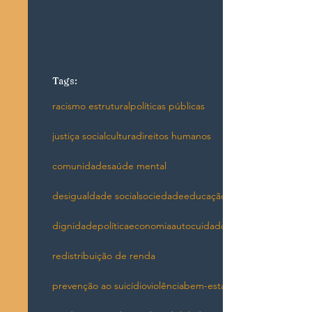
Tags:
racismo estrutural
políticas públicas
justiça social
cultura
direitos humanos
comunidade
saúde mental
desigualdade social
sociedade
educação
dignidade
política
economia
autocuidado
redistribuição de renda
prevenção ao suicídio
violência
bem-estar