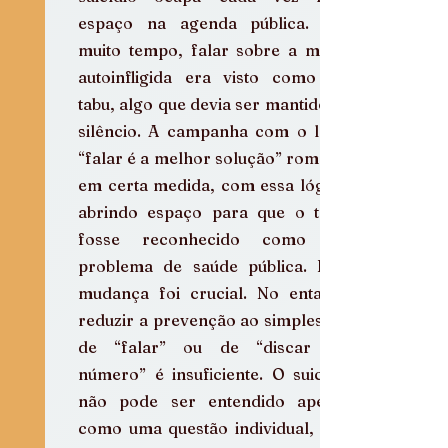
espaço na agenda pública. Por 
muito tempo, falar sobre a morte 
autoinfligida era visto como um 
tabu, algo que devia ser mantido no 
silêncio. A campanha com o lema 
“falar é a melhor solução” rompeu, 
em certa medida, com essa lógica, 
abrindo espaço para que o tema 
fosse reconhecido como um 
problema de saúde pública. Essa 
mudança foi crucial. No entanto, 
reduzir a prevenção ao simples ato 
de “falar” ou de “discar um 
número” é insuficiente. O suicídio 
não pode ser entendido apenas 
como uma questão individual, mas 