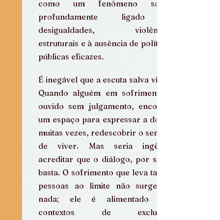
como um fenômeno social 
profundamente ligado a 
desigualdades, violências 
estruturais e à ausência de políticas 
públicas eficazes.
É inegável que a escuta salva vidas. 
Quando alguém em sofrimento é 
ouvido sem julgamento, encontra 
um espaço para expressar a dor e, 
muitas vezes, redescobrir o sentido 
de viver. Mas seria ingênuo 
acreditar que o diálogo, por si só, 
basta. O sofrimento que leva tantas 
pessoas ao limite não surge do 
nada; ele é alimentado por 
contextos de exclusão, 