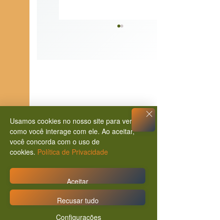
A Jornada Interseccional de
Mestre Geraldinho
Usamos cookies no nosso site para ver
como você interage com ele. Ao aceitar,
você concorda com o uso de
Comentários
cookies.
Política de Privacidade
0.0 / 5 (0)
Aceitar
Recusar tudo
Configurações