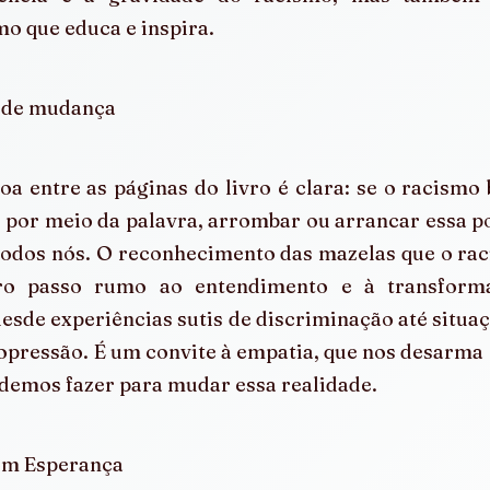
o que educa e inspira. 
 de mudança
oa entre as páginas do livro é clara: se o racismo b
 por meio da palavra, arrombar ou arrancar essa p
 todos nós. O reconhecimento das mazelas que o ra
ro passo rumo ao entendimento e à transformaç
esde experiências sutis de discriminação até situaçõ
 opressão. É um convite à empatia, que nos desarma e 
odemos fazer para mudar essa realidade.
om Esperança