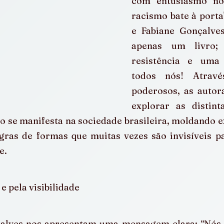
com entusiasmo no
racismo bate à porta"
e Fabiane Gonçalves
apenas um livro;
resistência e uma
todos nós! Atravé
poderosos, as autor
explorar as distint
o se manifesta na sociedade brasileira, moldando ex
gras de formas que muitas vezes são invisíveis pa
e.
 e pela visibilidade
alves nos apresentam uma mensagem clara: “Nós 