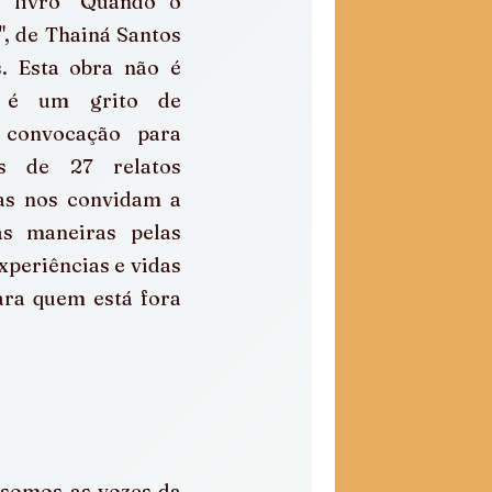
 livro "Quando o 
, de Thainá Santos 
. Esta obra não é 
 é um grito de 
 convocação para 
s de 27 relatos 
as nos convidam a 
as maneiras pelas 
periências e vidas 
ra quem está fora 
somos as vozes da 