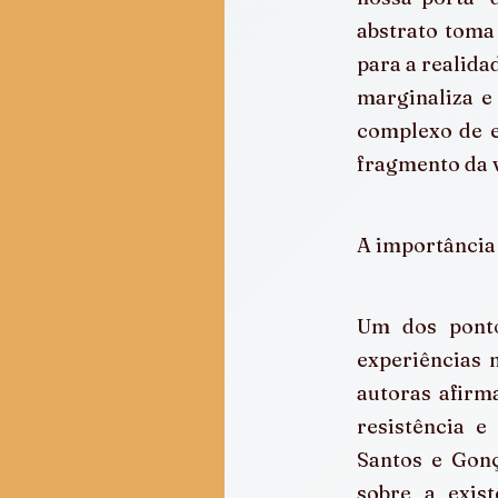
abstrato toma 
para a realida
marginaliza e 
complexo de e
fragmento da v
A importância
Um dos ponto
experiências 
autoras afirm
resistência e
Santos e Gonç
sobre a exis