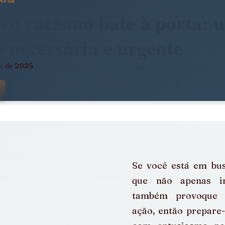
Avila
dade
Arte, Estética e Política
 o racismo bate à porta: 
o necessária e urgente
stência
América Latina em Foco
v. de 2025
 com NaN de 5 estrelas.
e
Notícias da Pandora
Calendário Editorial
álogos e Entrevistas
Infâncias e Educação Antirracista
Se você está em bus
que não apenas i
também provoque r
ação, então prepare-