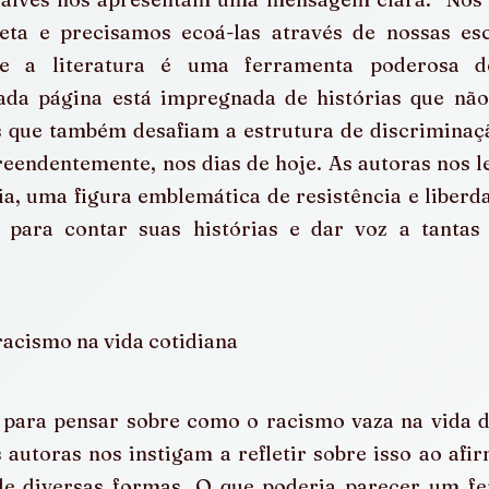
reta e precisamos ecoá-las através de nossas escr
ue a literatura é uma ferramenta poderosa d
Cada página está impregnada de histórias que não
s que também desafiam a estrutura de discriminaçã
reendentemente, nos dias de hoje. As autoras nos 
, uma figura emblemática de resistência e liberdad
para contar suas histórias e dar voz a tantas 
racismo na vida cotidiana
 para pensar sobre como o racismo vaza na vida de
 autoras nos instigam a refletir sobre isso ao afirm
de diversas formas. O que poderia parecer um fe