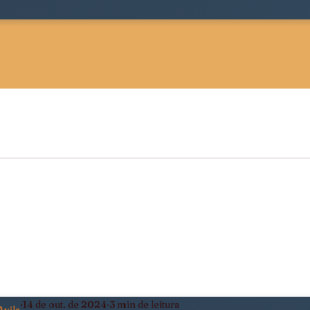
 Sociológica
Justiça, Estado e Sociedade
ldade
Pensamento Negro e Decolonial
eiro
Política, Afeto e Subjetividade
14 de out. de 2024
3 min de leitura