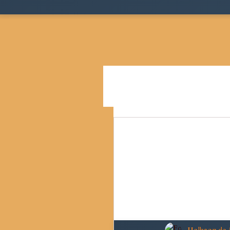
Todos as postagens
Teoria
Cidades, Espaço e Desigua
Pensamento Social Brasil