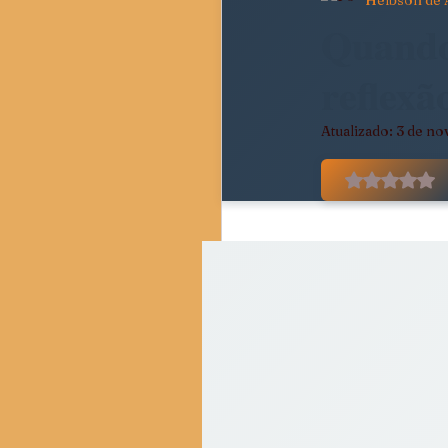
Helbson de 
Pedagogia Crítica e Socie
Quando
reflexã
Movimentos Sociais e Resi
Atualizado:
3 de no
Avaliado
Crítica do Tempo Present
Resenhas Críticas
Di