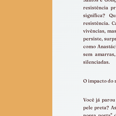
resistência p
significa? Q
resistência. 
vivências, ma
persiste, surp
como Anastácia
sem amarras, 
silenciadas.
O impacto do 
Você já parou
pele preta? As
nossa porta" 