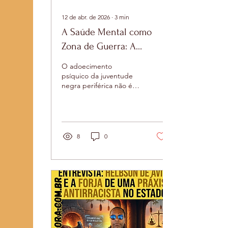
12 de abr. de 2026
∙
3
min
A Saúde Mental como
Zona de Guerra: A
Necropolítica do SUS na
O adoecimento
periferia
psíquico da juventude
negra periférica não é
uma falha do sistema; é
o projeto. A máquina
estatal brasileira opera
com uma precisão
cirúrgica e letal: quando
8
0
não encarcera em
massa ou extermina
fisicamente os corpos
amefricanos através do
seu braço armado, atua
de forma deliberada
para suspender, esgotar
e adoecer as suas
subjetividades.