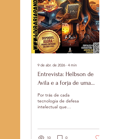
Historicamente, a
psicologia e a
psiquiatria hegemónicas
— forjadas sob a égide
da branquitude e da
colonialidade do saber
— trataram o...
9 de abr. de 2026
∙
4
min
Entrevista: Helbson de
Avila e a forja de uma
práxis antirracista no
Por trás de cada
Estado
tecnologia de defesa
intelectual que
disponibilizamos na
Livraria Pandora, existe
um artífice. Na última
segunda-feira,
apresentamos a você a
10
0