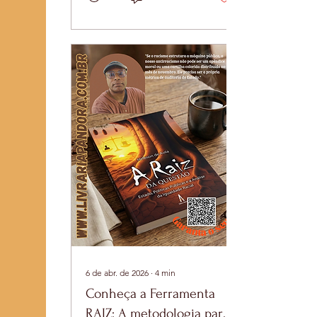
Ferramenta RAIZ, a
metodologia rigorosa
desenhada para auditar
as políticas públicas do
Estado. Hoje, damos um
passo atrás para olhar
nos olhos de quem
forjou essa arma.
Helbson de Avila não é
apenas um sociólogo
restrito aos muros da
academia; ele é um
intelectual orgânico cuja
pesquisa nasce da
urgência de intervir na
realidade...
6 de abr. de 2026
∙
4
min
Conheça a Ferramenta
RAIZ: A metodologia para