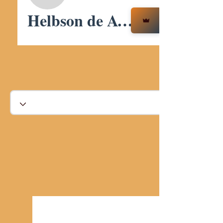
Helbson de Avila
Guardião da Ciência Negra - Nível 1
+
4