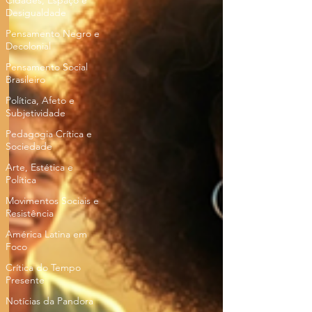
Cidades, Espaço e
Desigualdade
Pensamento Negro e
Decolonial
Pensamento Social
Brasileiro
Política, Afeto e
Subjetividade
Pedagogia Crítica e
Sociedade
Arte, Estética e
Política
Movimentos Sociais e
Resistência
América Latina em
Foco
Crítica do Tempo
Presente
Notícias da Pandora